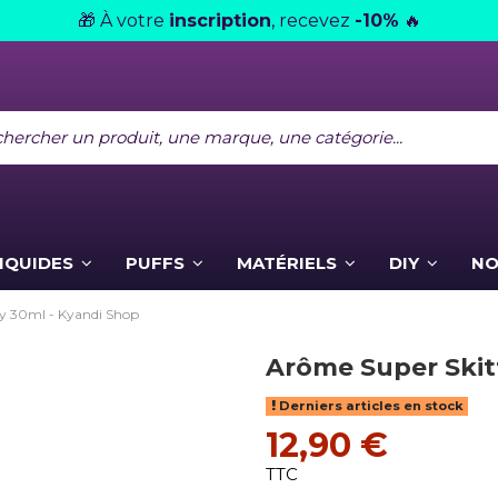
À votre
inscription
, recevez
-10%
🎁
🔥
LIQUIDES
PUFFS
MATÉRIELS
DIY
NO
y 30ml - Kyandi Shop
Arôme Super Skit
Derniers articles en stock
12,90 €
TTC