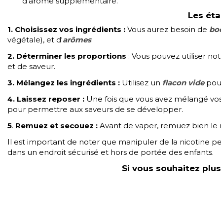
d'arôme supplémentaire.
L
es éta
1.
Choisissez vos ingrédients
:
Vous aurez besoin de
boo
végétale), et d'
arômes
.
2. Déterminer les proportions
: Vous pouvez utiliser no
et de saveur.
3. Mélangez les ingrédients
:
Utilisez un
flacon vide
pour
4. Laissez reposer
:
Une fois que vous avez mélangé vo
pour permettre aux saveurs de se développer.
5
.
Remuez et secouez
:
Avant de vaper, remuez bien le 
Il est important de noter que manipuler de la nicotine peu
dans un endroit sécurisé et hors de portée des enfants.
Si vous souhaitez plus