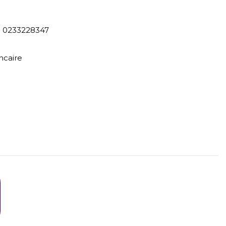
) 0233228347
ncaire