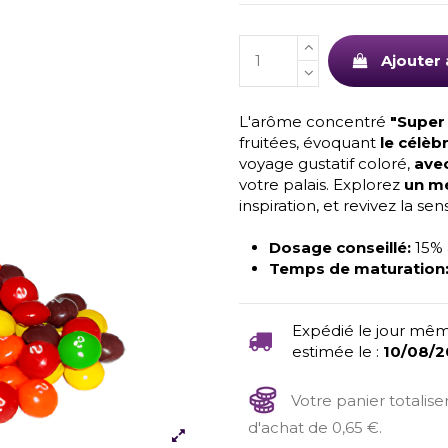
Ajouter 
L'arôme concentré
"Super 
fruitées, évoquant
le célèb
voyage gustatif coloré,
avec
votre palais. Explorez
un mé
inspiration, et revivez la s
Dosage conseillé:
15%
Temps de maturation
Expédié le jour mêm
estimée le :
10/08/
Votre panier totalis
d'achat de 0,65 €.