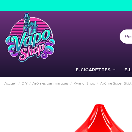
E-CIGARETTES
E-
Accueil
DIY
Arômes par marques
Kyandi Shop
Arôme Super Skitt