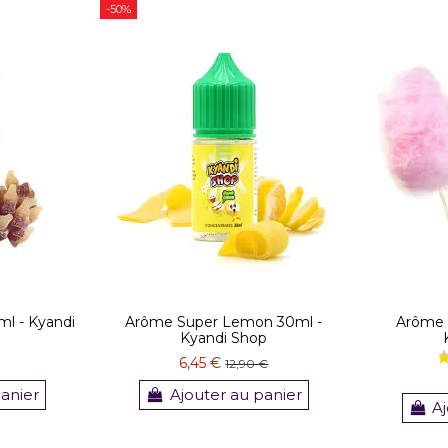
-50%
l - Kyandi
Arôme Super Lemon 30ml -
Arôme 
Kyandi Shop
6,45 €
12,90 €
panier
Ajouter au panier
Aj