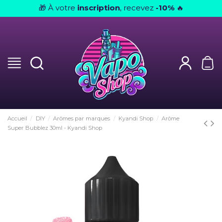
À votre
inscription
, recevez
-10%
🎁
🔥
Accueil
DIY
Arômes par marques
Kyandi Shop
Arôme
Super Bubblez 30ml - Kyandi Shop