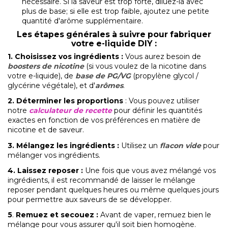
nécessaire. Si la saveur est trop forte, diluez-la avec
plus de base; si elle est trop faible, ajoutez une petite
quantité d'arôme supplémentaire.
L
es étapes générales à suivre pour fabriquer
votre e-liquide DIY :
1.
Choisissez vos ingrédients
:
Vous aurez besoin de
boosters de nicotine
(si vous voulez de la nicotine dans
votre e-liquide), de
base de PG/VG
(propylène glycol /
glycérine végétale), et d'
arômes
.
2. Déterminer les proportions
: Vous pouvez utiliser
notre
calculateur de recette
pour définir les quantités
exactes en fonction de vos préférences en matière de
nicotine et de saveur.
3. Mélangez les ingrédients
:
Utilisez un
flacon vide
pour
mélanger vos ingrédients.
4. Laissez reposer
:
Une fois que vous avez mélangé vos
ingrédients, il est recommandé de laisser le mélange
reposer pendant quelques heures ou même quelques jours
pour permettre aux saveurs de se développer.
5
.
Remuez et secouez
:
Avant de vaper, remuez bien le
mélange pour vous assurer qu'il soit bien homogène.