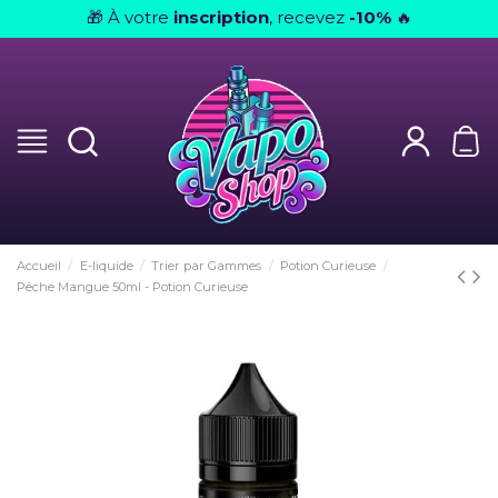
À votre
inscription
, recevez
-10%
🎁
🔥
Accueil
E-liquide
Trier par Gammes
Potion Curieuse
Pêche Mangue 50ml - Potion Curieuse