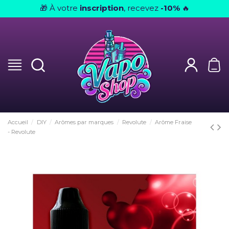
À votre
inscription
, recevez
-10%
🎁
🔥
Accueil
DIY
Arômes par marques
Revolute
Arôme Fraise
- Revolute