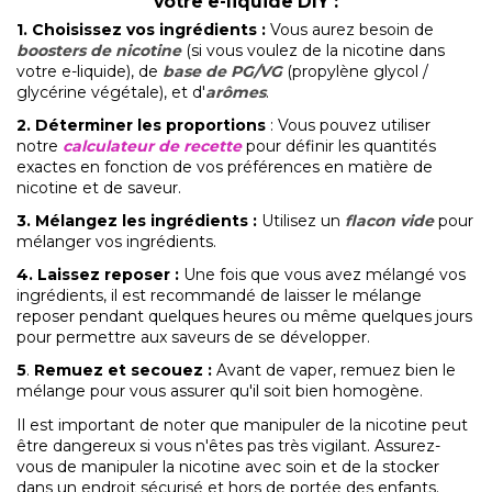
votre e-liquide DIY :
1.
Choisissez vos ingrédients
:
Vous aurez besoin de
boosters de nicotine
(si vous voulez de la nicotine dans
votre e-liquide), de
base de PG/VG
(propylène glycol /
glycérine végétale), et d'
arômes
.
2. Déterminer les proportions
: Vous pouvez utiliser
notre
calculateur de recette
pour définir les quantités
exactes en fonction de vos préférences en matière de
nicotine et de saveur.
3. Mélangez les ingrédients
:
Utilisez un
flacon vide
pour
mélanger vos ingrédients.
4. Laissez reposer
:
Une fois que vous avez mélangé vos
ingrédients, il est recommandé de laisser le mélange
reposer pendant quelques heures ou même quelques jours
pour permettre aux saveurs de se développer.
5
.
Remuez et secouez
:
Avant de vaper, remuez bien le
mélange pour vous assurer qu'il soit bien homogène.
Il est important de noter que manipuler de la nicotine peut
être dangereux si vous n'êtes pas très vigilant. Assurez-
vous de manipuler la nicotine avec soin et de la stocker
dans un endroit sécurisé et hors de portée des enfants.