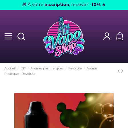
À votre
inscription
, recevez
-10%
🎁
🔥
Accueil
DIY
Arômes par marques
Revolute
Arôme
Pastèque - Revolute