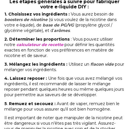
L
es étapes générales à suivre pour fabriquer
votre e-liquide DIY :
1.
Choisissez vos ingrédients
:
Vous aurez besoin de
boosters de nicotine
(si vous voulez de la nicotine dans
votre e-liquide), de
base de PG/VG
(propylène glycol /
glycérine végétale), et d'
arômes
.
2. Déterminer les proportions
: Vous pouvez utiliser
notre
calculateur de recette
pour définir les quantités
exactes en fonction de vos préférences en matière de
nicotine et de saveur.
3. Mélangez les ingrédients
:
Utilisez un
flacon vide
pour
mélanger vos ingrédients.
4. Laissez reposer
:
Une fois que vous avez mélangé vos
ingrédients, il est recommandé de laisser le mélange
reposer pendant quelques heures ou même quelques jours
pour permettre aux saveurs de se développer.
5
.
Remuez et secouez
:
Avant de vaper, remuez bien le
mélange pour vous assurer qu'il soit bien homogène.
Il est important de noter que manipuler de la nicotine peut
être dangereux si vous n'êtes pas très vigilant. Assurez-
vous de manipuler la nicotine avec soin et de la stocker