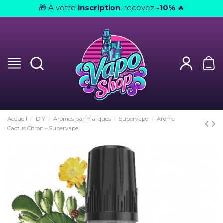
À votre
inscription
, recevez
-10%
🎁
🔥
Accueil
DIY
Arômes par marques
Supervape
Arôme
Cactus Citron - Supervape