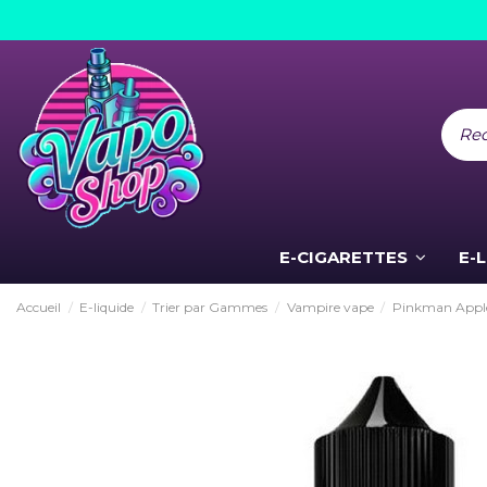
E-CIGARETTES
E-
Accueil
E-liquide
Trier par Gammes
Vampire vape
Pinkman Apple