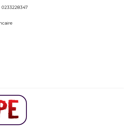
) 0233228347
ncaire