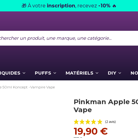
À votre
inscription
, recevez
-10%
🎁
🔥
LIQUIDES
PUFFS
MATÉRIELS
DIY
NO
 50ml Koncept -Vampire Vape
Pinkman Apple 5
Vape
19,90 €