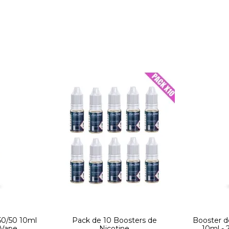
50/50 10ml
Pack de 10 Boosters de
Booster de
 Vape
Nicotine
10ml - 