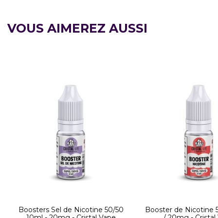
VOUS AIMEREZ AUSSI
Boosters Sel de Nicotine 50/50
Booster de Nicotine 
10ml - 20mg - Cristal Vape
/ 20mg - Cristal