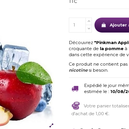
TTC
Ajouter 
Découvrez
"Pinkman Appl
croquante de
la pomme
à 
dans cette expérience de vap
Ce produit ne contient pas 
nicotine
si besoin.
Expédié le jour mêm
estimée le :
10/08/
Votre panier totalis
d'achat de 1,00 €.