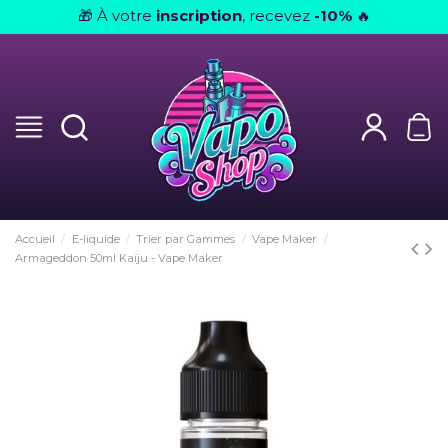
À votre
inscription
, recevez
-10%
🎁
🔥
Accueil
E-liquide
Trier par Gammes
Vape Maker
Armageddon 50ml Kaïju - Vape Maker