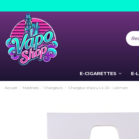
E-CIGARETTES
E-
Accueil
Matériels
Chargeurs
Chargeur d'accu L4 2A - Listman