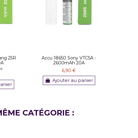
ung 25R
Accu 18650 Sony VTC5A -
0A
2600mAh 20A
6,90 €
Ajouter au panier
panier
MÊME CATÉGORIE :