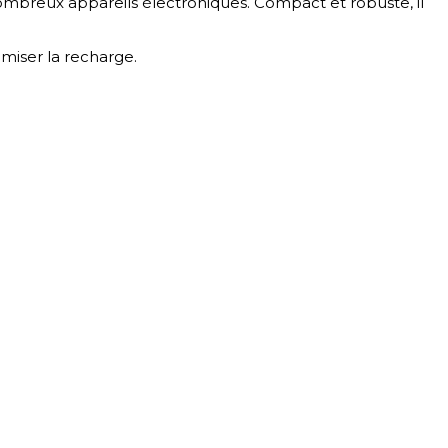
ombreux appareils électroniques. Compact et robuste, il
imiser la recharge.