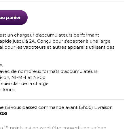
au panier
 est un chargeur d'accumulateurs performant
pide jusqu'à 2A. Conçu pour s'adapter à une large
éal pour les vapoteurs et autres appareils utilisant des
2A
 avec de nombreux formats d'accumulateurs
i-ion, NI-MH et Ni-Cd
uivi clair de la charge
 fourni
e (Si vous passez commande avant 15h00) Livraison
026
era 19 points qui peuvent être convertis en un bon