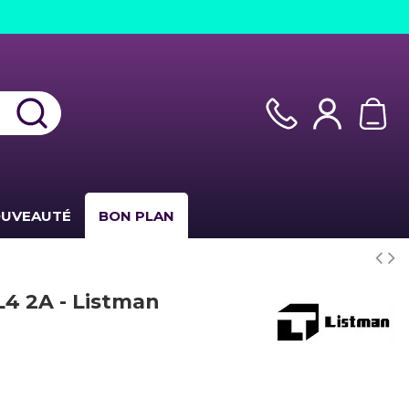
UVEAUTÉ
BON PLAN
L4 2A - Listman
(1 avis)