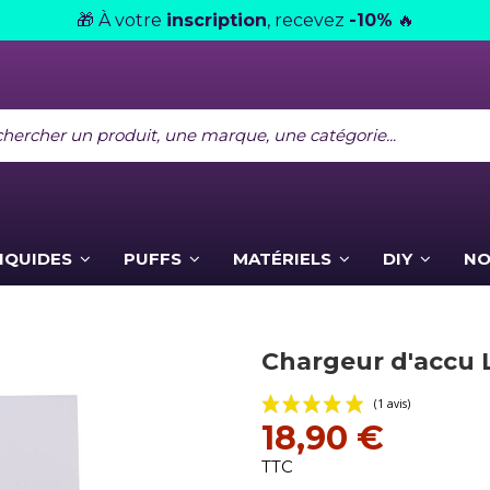
À votre
inscription
, recevez
-10%
🎁
🔥
LIQUIDES
PUFFS
MATÉRIELS
DIY
NO
Chargeur d'accu 
18,90 €
TTC