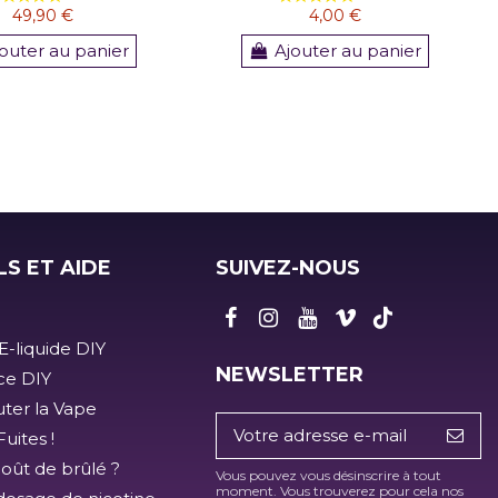
49,90 €
4,00 €
outer au panier
Ajouter au panier
LS ET AIDE
SUIVEZ-NOUS
E-liquide DIY
NEWSLETTER
ice DIY
ter la Vape
uites !
goût de brûlé ?
Vous pouvez vous désinscrire à tout
moment. Vous trouverez pour cela nos