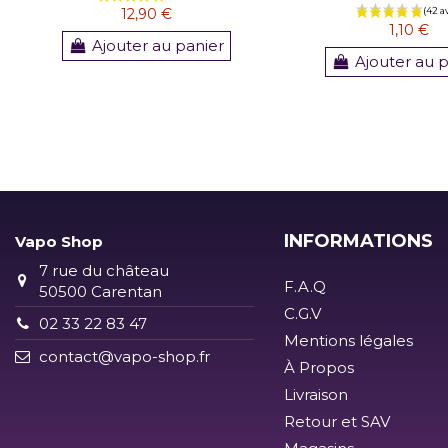
12,90 €
1,10 €
Ajouter au panier
Ajouter au 
(5 avis)
INFORMATIONS
Vapo Shop
7 rue du château
F.A.Q
50500 Carentan
C.G.V
02 33 22 83 47
Mentions légales
contact@vapo-shop.fr
À Propos
Livraison
Retour et SAV