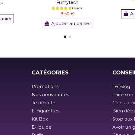
Fumytech
Aj
8,50 €
panier
Ajouter au panier
(1 avis)
CATÉGORIES
CONSEI
Promotions
Le Blog
Nos nouveautés
Faire son 
Je débute
Calculatr
E-cigarettes
Bien débu
Kit Box
Stop aux F
E-liquide
Avoir un 