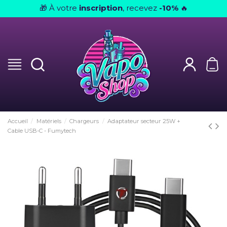
À votre
inscription
, recevez
-10%
🎁
🔥
Accueil
Matériels
Chargeurs
Adaptateur secteur 25W +
Cable USB-C - Fumytech