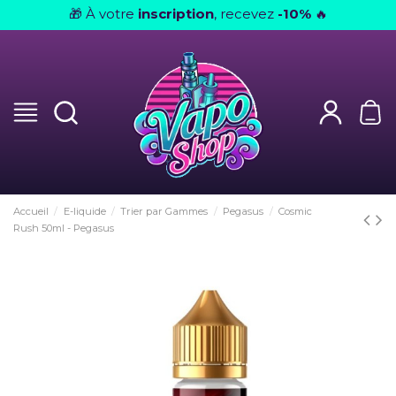
À votre
inscription
, recevez
-10%
🎁
🔥
Accueil
E-liquide
Trier par Gammes
Pegasus
Cosmic
Rush 50ml - Pegasus