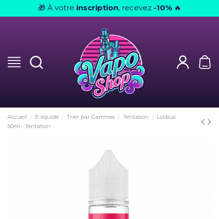
À votre
inscription
, recevez
-10%
🎁
🔥
Accueil
E-liquide
Trier par Gammes
Tentation
Lolibus
50ml - Tentation