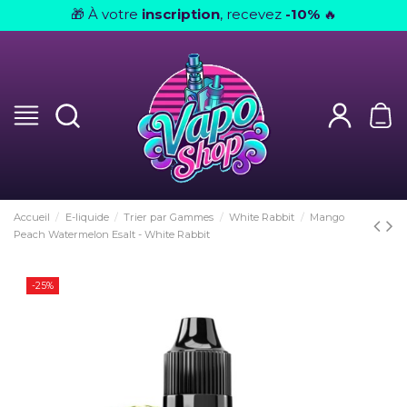
À votre
inscription
, recevez
-10%
🎁
🔥
Accueil
E-liquide
Trier par Gammes
White Rabbit
Mango
Peach Watermelon Esalt - White Rabbit
-25%