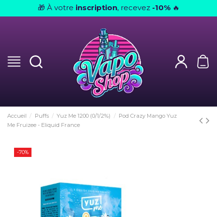
À votre
inscription
, recevez
-10%
🎁
🔥
Accueil
Puffs
Yuz Me 1200 (0/1/2%)
Pod Crazy Mango Yuz
Me Fruizee - Eliquid France
-70%